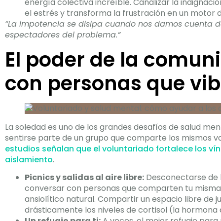
energía colectiva increíble. Canalizar la indignaci
el estrés y transforma la frustración en un motor 
“La impotencia se disipa cuando nos damos cuenta de
espectadores del problema.”
El poder de la comun
con personas que vi
La soledad es uno de los grandes desafíos de salud ment
sentirse parte de un grupo que comparte los mismos val
estudios señalan que el voluntariado fortalece los vín
aislamiento
.
Picnics y salidas al aire libre:
Desconectarse de la
conversar con personas que comparten tu misma s
ansiolítico natural. Compartir un espacio libre de ju
drásticamente los niveles de cortisol (la hormona 
Un refugio para ti:
A veces, el mejor refugio par