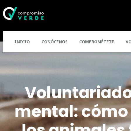
INICIO
CONÓCENOS
COMPROMÉTETE
V
Voluntariado
mental: cómo
los animales