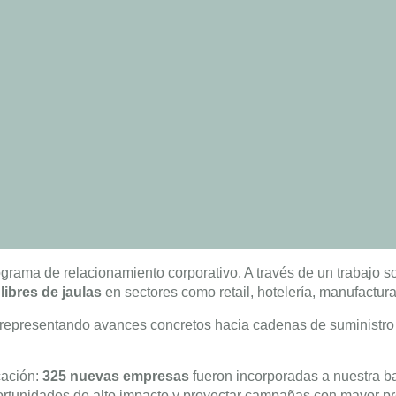
grama de relacionamiento corporativo. A través de un trabajo s
ibres de jaulas
en sectores como retail, hotelería, manufactura
 representando avances concretos hacia cadenas de suministr
cación:
325 nuevas empresas
fueron incorporadas a nuestra b
oportunidades de alto impacto y proyectar campañas con mayor pr